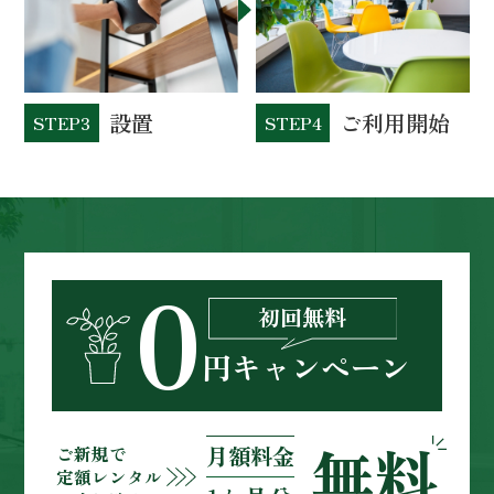
設置
ご利用開始
STEP3
STEP4
0
初回無料
円キャンペーン
無料
月額料金
ご新規
で
定額レンタル