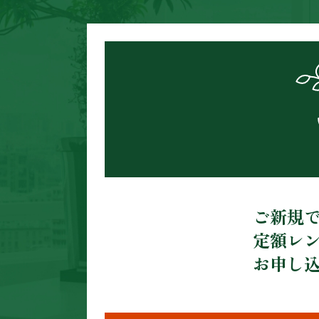
ご新規
定額レ
お申し