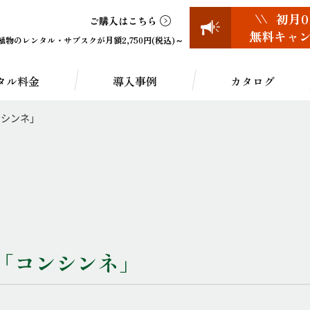
初月0
ご購入はこちら
無料キャ
物のレンタル・サブスクが月額2,750円(税込)～
タル料金
導入事例
カタログ
ンシンネ」
「コンシンネ」