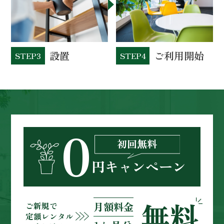
設置
ご利用開始
STEP3
STEP4
0
初回無料
円キャンペーン
無料
月額料金
ご新規
で
定額レンタル